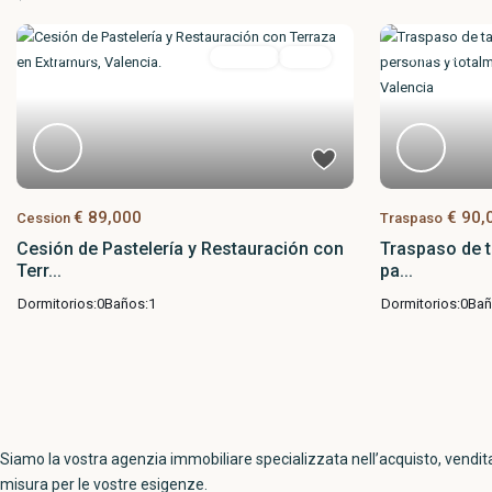
Evidenza
Cession
Attivo
Evidenza
€ 89,000
€ 90,
Cession
Traspaso
Cesión de Pastelería y Restauración con
Traspaso de t
Terr...
pa...
Dormitorios:
0
Baños:
1
Dormitorios:
0
Bañ
Siamo la vostra agenzia immobiliare specializzata nell’acquisto, vendi
misura per le vostre esigenze.